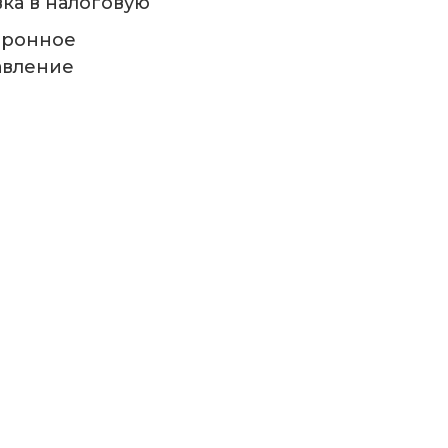
ка в налоговую
тронное
авление