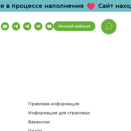
я в процессе наполнения
Сайт нахо
Личный кабинет
Правовая информация
Информация для страховых
Вакансии