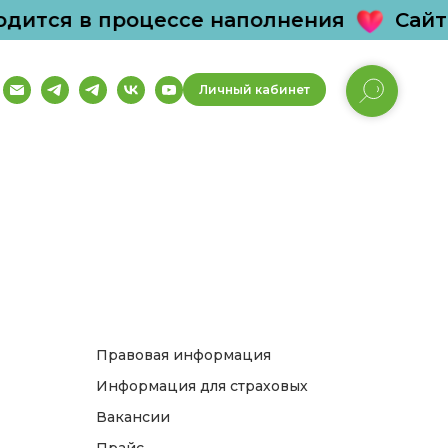
дится в процессе наполнения
Сайт 
Личный кабинет
Правовая информация
Информация для страховых
Вакансии