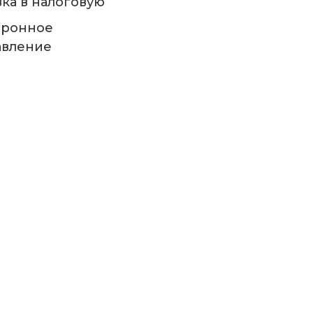
ка в налоговую
тронное
авление