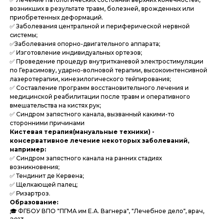
возникших в результате травм, болезней, врожденных или
приобретенных деформаций.
✅ Заболевания центральной и периферической нервной
системы;
✅Заболевания опорно-двигательного аппарата;
✅ Изготовление индивидуальных ортезов;
✅ Проведение процедур внутритканевой электростимуляции
по Герасимову, ударно-волновой терапии, высокоинтенсивной
лазеротерапии, кинезилогического тейпирования;
✅ Составление программ восстановительного лечения и
медицинской реабилитации после травм и оперативного
вмешательства на кистях рук;
✅ Синдром запястного канала, вызванный какими-то
сторонними причинами
Кистевая терапия(мануальные техники) -
консервативное лечение некоторых заболеваний,
например:
✅ Синдром запястного канала на ранних стадиях
возникновения;
✅ Тендинит де Кервена;
✅ Щелкающей палец;
✅ Ризартроз.
Образование:
🎓 ФГБОУ ВПО "ПГМА им Е.А. Вагнера", "Лечебное дело", врач,